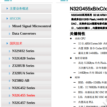
主要业务概述
HYCON
Mixed Signal Microcontroller
Data Converters
国民技术
N32S032 Series
N32G020 Series
Z32HUB Series
Z32HUA Series
NZ3802-AB
N32G452 Series
N32G455 Series
N32G457 Series