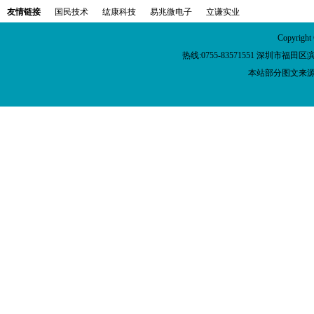
友情链接
国民技术
纮康科技
易兆微电子
立谦实业
Copyr
热线:0755-83571551 深圳市福
本站部分图文来源